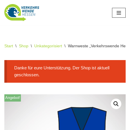
Zum
Inhalt
springen
Start
\
Shop
\
Unkategorisiert
\
Warnweste „Verkehrswende Hess
Danke für eure Unterstützung. Der Shop ist aktuell
geschlossen.
Angebot!