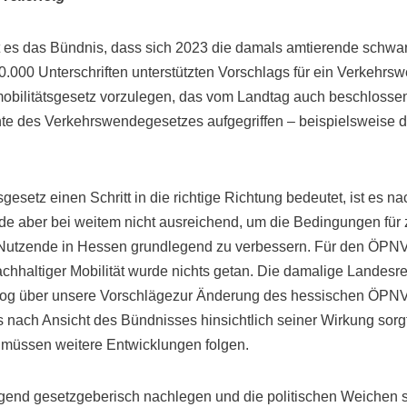
tet es das Bündnis, dass sich 2023 die damals amtierende schw
0.000 Unterschriften unterstützten Vorschlags für ein Verkehrs
obilitätsgesetz vorzulegen, das vom Landtag auch beschlosse
e des Verkehrswendegesetzes aufgegriffen – beispielsweise di
esetz einen Schritt in die richtige Richtung bedeutet, ist es na
e aber bei weitem nicht ausreichend, um die Bedingungen für
tzende in Hessen grundlegend zu verbessern. Für den ÖPNV 
achhaltiger Mobilität wurde nichts getan. Die damalige Landesr
og über unsere Vorschlägezur Änderung des hessischen ÖPNV
nach Ansicht des Bündnisses hinsichtlich seiner Wirkung sorgf
 müssen weitere Entwicklungen folgen.
gend gesetzgeberisch nachlegen und die politischen Weichen st