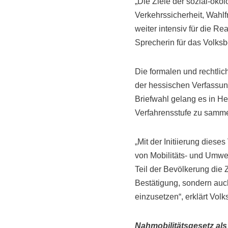
„Die Ziele der sozial-ök
Verkehrssicherheit, Wahlf
weiter intensiv für die R
Sprecherin für das Volks
Die formalen und rechtli
der hessischen Verfassun
Briefwahl gelang es in Hes
Verfahrensstufe zu samme
„Mit der Initiierung dies
von Mobilitäts- und Umwel
Teil der Bevölkerung die 
Bestätigung, sondern auc
einzusetzen“, erklärt Vo
Nahmobilitätsgesetz als 