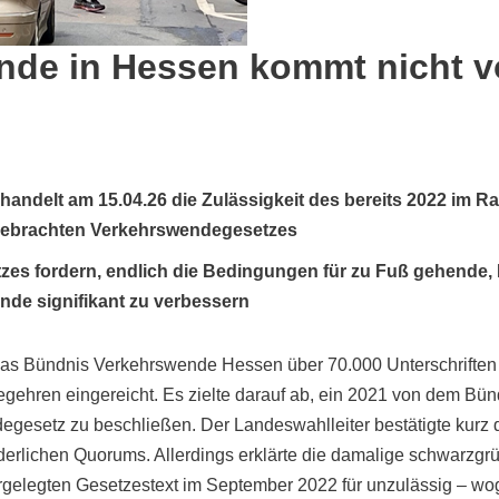
nde in Hessen kommt nicht v
handelt am 15.04.26 die Zulässigkeit des bereits 2022 im 
gebrachten Verkehrswendegesetzes
etzes fordern, endlich die Bedingungen für zu Fuß gehende
nde signifikant zu verbessern
as Bündnis Verkehrswende Hessen über 70.000 Unterschriften
egehren eingereicht. Es zielte darauf ab, ein 2021 von dem Bün
esetz zu beschließen. Der Landeswahlleiter bestätigte kurz dar
orderlichen Quorums. Allerdings erklärte die damalige schwarz
rgelegten Gesetzestext im September 2022 für unzulässig – wog