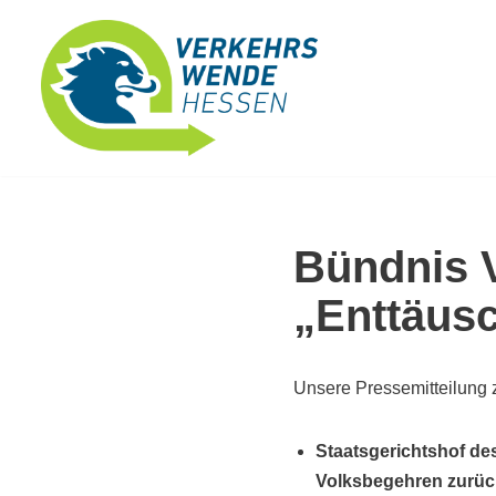
Zum
Inhalt
springen
Bündnis 
„Enttäusc
Unsere Pressemitteilung z
Staatsgerichtshof d
Volksbegehren zurüc