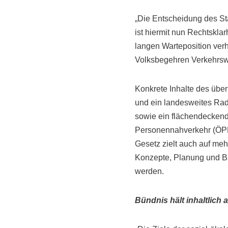
„Die Entscheidung des St
ist hiermit nun Rechtskla
langen Warteposition verh
Volksbegehren Verkehrs
Konkrete Inhalte des üb
und ein landesweites Rad
sowie ein flächendeckend
Personennahverkehr (ÖPNV
Gesetz zielt auch auf meh
Konzepte, Planung und Bau
werden.
Bündnis hält inhaltlich