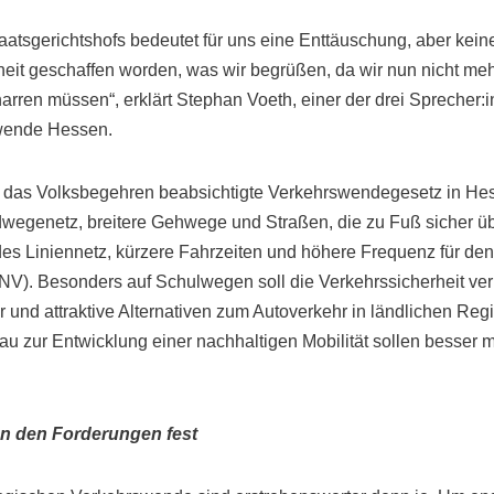
aatsgerichtshofs bedeutet für uns eine Enttäuschung, aber kei
rheit geschaffen worden, was wir begrüßen, da wir nun nicht me
arren müssen“, erklärt Stephan Voeth, einer der drei Sprecher:i
wende Hessen.
er das Volksbegehren beabsichtigte Verkehrswendegesetz in H
wegenetz, breitere Gehwege und Straßen, die zu Fuß sicher ü
es Liniennetz, kürzere Fahrzeiten und höhere Frequenz für den
). Besonders auf Schulwegen soll die Verkehrssicherheit ver
r und attraktive Alternativen zum Autoverkehr in ländlichen Reg
 zur Entwicklung einer nachhaltigen Mobilität sollen besser m
 an den Forderungen fest