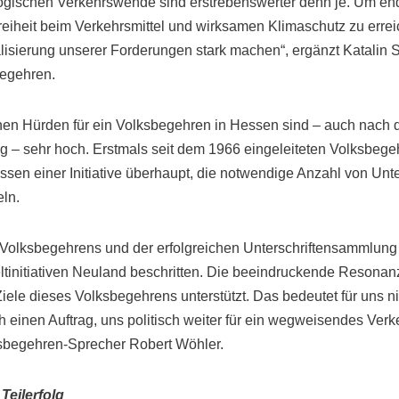
ologischen Verkehrswende sind erstrebenswerter denn je. Um en
reiheit beim Verkehrsmittel und wirksamen Klimaschutz zu erre
ealisierung unserer Forderungen stark machen“, ergänzt Katalin S
begehren.
chen Hürden für ein Volksbegehren in Hessen sind – auch nach 
g – sehr hoch. Erstmals seit dem 1966 eingeleiteten Volksbege
sen einer Initiative überhaupt, die notwendige Anzahl von Unter
ln.
es Volksbegehrens und der erfolgreichen Unterschriftensammlung
tinitiativen Neuland beschritten. Die beeindruckende Resonanz
Ziele dieses Volksbegehrens unterstützt. Das bedeutet für uns n
h einen Auftrag, uns politisch weiter für ein wegweisendes Ve
lksbegehren-Sprecher Robert Wöhler.
Teilerfolg