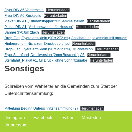
Flyer DIN A6 Vorderseite
Herunterladen
Flyer DIN A6 Rückseite
Herunterladen
Plakat DIN A1 „Kundenstopper“ für Sammelstellen
Herunterladen
Plakat DIN A1 „Verkehrswende für Hessen“
Herunterladen
Banner 3×0,8m 2fach
Herunterladen
Drop-Flag Flyeralarm klein (90 x 272 cm), Anschauungsexemplar mit grauem
Hintergrund – Nicht zum Druck geeignet!
Herunterladen
Drop-Flag Flyeralarm klein (90 x 272 cm), Druckversion
Herunterladen
Flyer Sternfahrt, Druckversion (2mm Beschnitt), A6
Herunterladen
Sternfahrt_Plakat A1, für Druck, ohne Schnittzugabe
Herunterladen
Sonstiges
Schreiben vom Wahlleiter an die Gemeinden zum Start der
Unterschriftensammlung:
Mitteilung Beginn Unterschriftensammlung (2)
Herunterladen
Instagram
Facebook
Twitter
Mastodon
Impressum