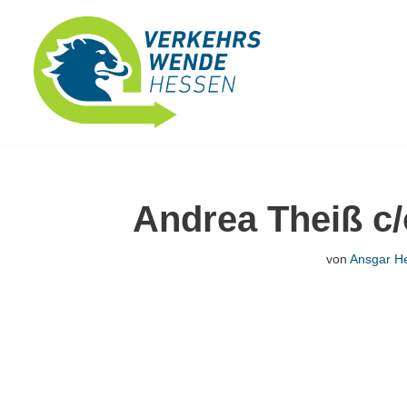
Zum
Inhalt
springen
Andrea Theiß c/
von
Ansgar He