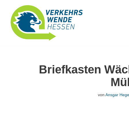
Zum
Inhalt
springen
Briefkasten Wäc
Müh
von
Ansgar Hege