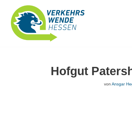
Zum
Inhalt
springen
Hofgut Paters
von
Ansgar He