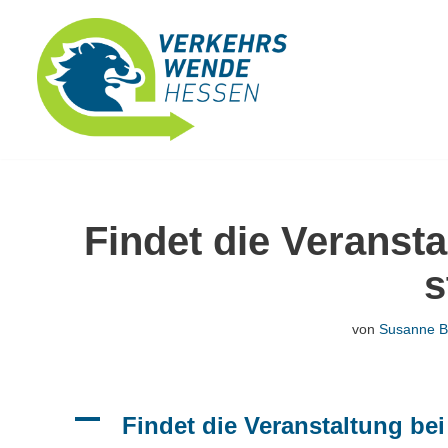
Zum
Inhalt
springen
Findet die Veranst
s
von
Susanne Bi
A
Findet die Veranstaltung bei